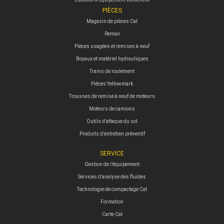
PIÈCES
Magasin de pièces Cat
Reman
Pièces usagées et remises à neuf
Boyaux et matériel hydrauliques
Trains de roulement
Pièces Yellowmark
Trousses de remise à neuf de moteurs
Moteurs de camions
Outils d’attaque du sol
Produits d’entretien préventif
SERVICE
Gestion de l’équipement
Services d’analyse des fluides
Technologie de compactage Cat
Formation
Carte Cat